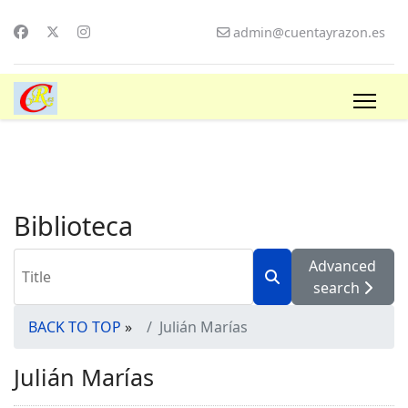
admin@cuentayrazon.es
Biblioteca
Advanced
search
BACK TO TOP
»
Julián Marías
Julián Marías