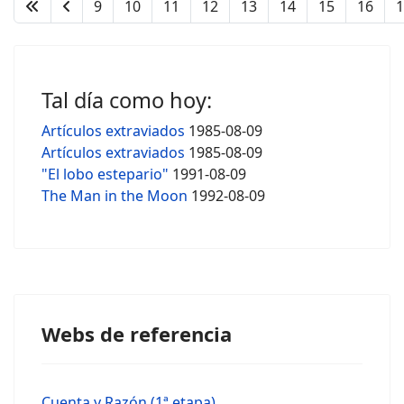
9
10
11
12
13
14
15
16
1
Tal día como hoy:
Artículos extraviados
1985-08-09
Artículos extraviados
1985-08-09
"El lobo estepario"
1991-08-09
The Man in the Moon
1992-08-09
Webs de referencia
Cuenta y Razón (1ª etapa)