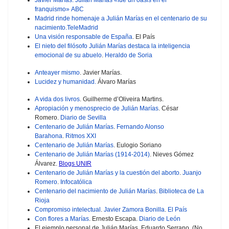
franquismo»
ABC
Madrid rinde homenaje a Julián Marías en el centenario de su
nacimiento.
TeleMadrid
Una visión responsable de España
. El País
El nieto del filósofo Julián Marías destaca la inteligencia
emocional de su abuelo
.
Heraldo de Soria
Anteayer mismo
. Javier Marías.
Lucidez y humanidad.
Álvaro Marías
A vida dos livros
.
Guilherme d’Oliveira Martins.
Apropiación y menosprecio de Julián Marías
. César
Romero.
Diario de Sevilla
Centenario de Julián Marías
.
Fernando Alonso
Barahona
.
Ritmos XXI
Centenario de Julián Marías
. Eulogio Soriano
Centenario de Julián Marías (1914-2014)
. Nieves Gómez
Álvarez.
Blogs UNIR
Centenario de Julián Marías y la cuestión del aborto
.
Juanjo
Romero
.
Infocatólica
Centenario del nacimiento de Julián Marías
.
Biblioteca de La
Rioja
Compromiso intelectual
.
Javier Zamora Bonilla
.
El País
Con flores a Marías
. Ernesto Escapa.
Diario de León
El ejemplo personal de Julián Marías. Eduardo Serrano. (No