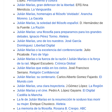
López.
Pensamiento y cultura
Julián Marías, gran defensor de la libertad.
EFE/ Ana
Mendoza.
La Vanguardia
Julián Marías, homenajes al filósofo 'olvidado'
.
Arancha
Moreno
.
La Gaceta
Julián Marías, la soledad del filósofo español
. D. Hernández de
la Fuente.
La Razón
Julián Marías: una filosofía para prepararnos para los grandes
debates
.
Ignacio Pérez Tormo
.
Aleteia
Julián Marías, uno de los nuestros.
José García
Domínguez.
Libertad Digital
Julián Marías o la excelencia del conferenciante
. Julio
Picatoste.
Faro de Vigo
Julián Marías o la fuerza de la razón
/
Julián Marías o la força
de la raó
. Miguel Escudero.
Crónica Global
Julián Marías que estás en los cielos
. José Francisco
Serrano.
Religión Confidencial
Julián Marías: su centenario
. Carlos Alberto Gomez Fajardo.
El
Mundo.com
Julián Marías, una clara trayectoria
. J.Gómez López.
La Región
Julián Marías y el cine
. Pedro A. López Gayarre.
El Digital
Castilla la Mancha
La fe de Julián Marías en la resurrección le sostuvo tras morir
su mujer
. Enrique Chuvieco.
Aleteia
La memoria de la filosofía
.
Rosana B. Crespo
.
ABC