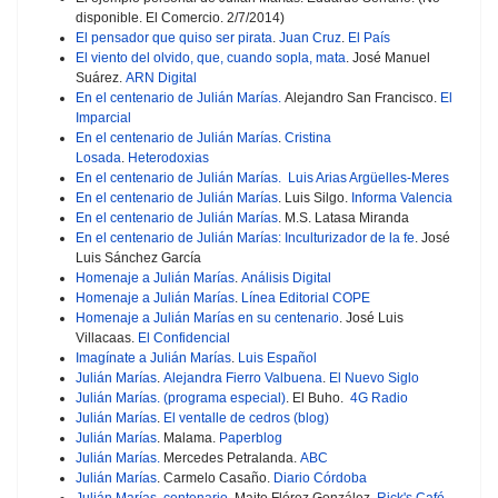
disponible. El Comercio. 2/7/2014)
El pensador que quiso ser pirata
.
Juan Cruz
.
El País
El viento del olvido, que, cuando sopla, mata
. José Manuel
Suárez.
ARN Digital
En el centenario de Julián Marías.
Alejandro San Francisco.
El
Imparcial
En el centenario de Julián Marías
.
Cristina
Losada
.
Heterodoxias
En el centenario de Julián Marías.
Luis Arias Argüelles-Meres
En el centenario de Julián Marías
. Luis Silgo.
Informa Valencia
En el centenario de Julián Marías
. M.S. Latasa Miranda
En el centenario de Julián Marías: Inculturizador de la fe
. José
Luis Sánchez García
Homenaje a Julián Marías
.
Análisis Digital
Homenaje a Julián Marías
.
Línea Editorial COPE
Homenaje a Julián Marías en su centenario
. José Luis
Villacaas.
El Confidencial
Imagínate a Julián Marías
.
Luis Español
Julián Marías
.
Alejandra Fierro Valbuena
.
El Nuevo Siglo
Julián Marías. (programa especial)
. El Buho.
4G Radio
Julián Marías
.
El ventalle de cedros (blog)
Julián Marías
. Malama.
Paperblog
Julián Marías.
Mercedes Petralanda.
ABC
Julián Marías
. Carmelo Casaño.
Diario Córdoba
Julián Marías, centenario
. Maite Flórez González.
Rick's Café