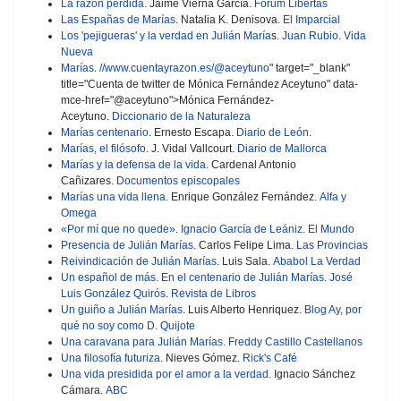
La razón perdida
. Jaime Vierna García.
Forum Libertas
Las Españas de Marías
. Natalia K. Denisova.
El Imparcial
Los 'pejigueras' y la verdad en Julián María
s.
Juan Rubio
.
Vida
Nueva
Marías
.
//www.cuentayrazon.es/@aceytuno
" target="_blank"
title="Cuenta de twitter de Mónica Fernández Aceytuno" data-
mce-href="@aceytuno">Mónica Fernández-
Aceytuno.
Diccionario de la Naturaleza
Marías centenario
. Ernesto Escapa.
Diario de León
.
Marías, el filósofo
. J. Vidal Vallcourt.
Diario de Mallorca
Marías y la defensa de la vida
. Cardenal Antonio
Cañizares.
Documentos episcopales
Marías una vida llena
. Enrique González Fernández.
Alfa y
Omega
«Por mí que no quede»
.
Ignacio García de Leániz
.
El Mundo
Presencia de Julián Marías
. Carlos Felipe Lima.
Las Provincias
Reivindicación de Julián Marías
. Luis Sala.
Ababol La Verdad
Un español de más. En el centenario de Julián Marías
.
José
Luis González Quirós
.
Revista de Libros
Un guiño a Julián Marías
. Luis Alberto Henriquez.
Blog Ay, por
qué no soy como D. Quijote
Una caravana para Julián Marías.
Freddy Castillo Castellanos
Una filosofía futuriza
. Nieves Gómez.
Rick's Café
Una vida presidida por el amor a la verdad.
Ignacio Sánchez
Cámara.
ABC