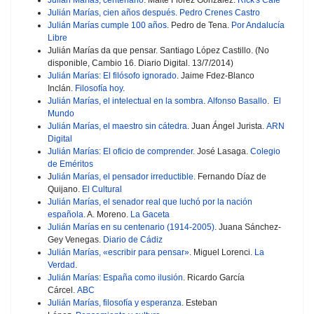
Julián Marías, cien años después
.
Pedro Crenes Castro
Julián Marías cumple 100 años
. Pedro de Tena.
Por Andalucía
Libre
Julián Marías da que pensar. Santiago López Castillo. (No
disponible, Cambio 16. Diario Digital. 13/7/2014)
Julián Marías: El filósofo ignorado
. Jaime Fdez-Blanco
Inclán.
Filosofía hoy
.
Julián Marías, el intelectual en la sombra
.
Alfonso Basallo
.
El
Mundo
Julián Marías, el maestro sin cátedra
. Juan Ángel Jurista.
ARN
Digital
Julián Marías: El oficio de comprender
. José Lasaga.
Colegio
de Eméritos
J
ulián Marías, el pensador irreductible
. Fernando Díaz de
Quijano.
El Cultural
Julián Marías, el senador real que luchó por la nación
española
. A. Moreno.
La Gaceta
Julián Marías en su centenario (1914-2005)
. Juana Sánchez-
Gey Venegas.
Diario de Cádiz
Julián Marías, «escribir para pensar»
. Miguel Lorenci.
La
Verdad
.
Julián Marías: España como ilusión
. Ricardo García
Cárcel.
ABC
Julián Marías, filosofía y esperanza
. Esteban