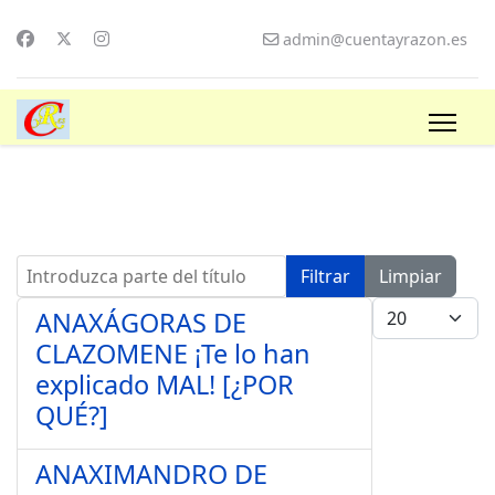
admin@cuentayrazon.es
Introduzca parte del título
Filtrar
Limpiar
Cantidad a mo
ANAXÁGORAS DE
CLAZOMENE ¡Te lo han
explicado MAL! [¿POR
QUÉ?]
ANAXIMANDRO DE