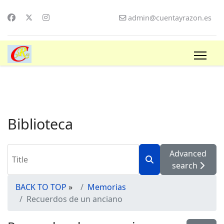
admin@cuentayrazon.es
Biblioteca
Advanced
search
BACK TO TOP
»
Memorias
Recuerdos de un anciano