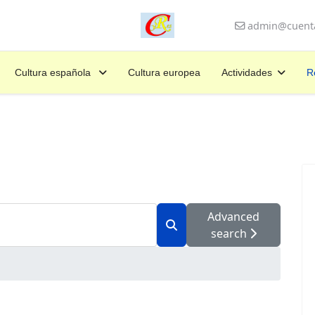
admin@cuenta
Cultura española
Cultura europea
Actividades
R
Advanced
search