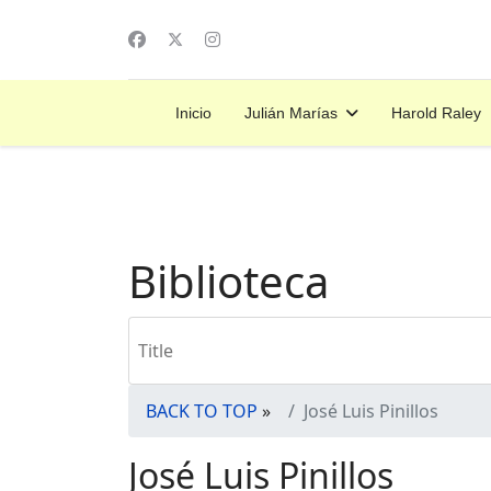
Inicio
Julián Marías
Harold Raley
Biblioteca
BACK TO TOP
»
José Luis Pinillos
José Luis Pinillos